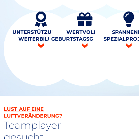
UNTERSTÜTZUNG BEI
WERTVOLLES
SPANNEN
Nutze unsere finanzielle
WEITERBILDUNG
GEBURTSTAGSGESCHENK
SPEZIALPRO
Unterstützung für
deine Weiterbildung
und fördere deine
Entwicklung.
LUST AUF EINE
LUFTVERÄNDERUNG?
Teamplayer
gesucht.