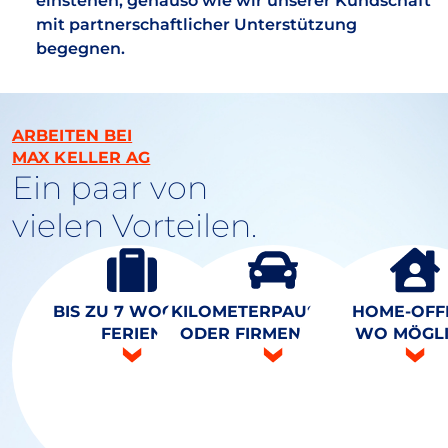
einstehen, genauso wie wir unserer Kundschaft
mit partnerschaftlicher Unterstützung
begegnen.
ARBEITEN BEI
MAX KELLER AG
Ein paar von
vielen Vorteilen.
BIS ZU 7 WOCHEN
KILOMETERPAUSCHALE
HOME-OFFI
Geniesse bis zu 7
Wähle zwischen der
FERIEN
ODER FIRMENWAGEN
WO MÖGL
Wochen Ferien im Jahr
flexiblen
und finde die perfekte
Kilometerpauschale für
Balance zwischen Arbeit
deine Fahrtkosten oder
und Erholung.
einem Firmenwagen.